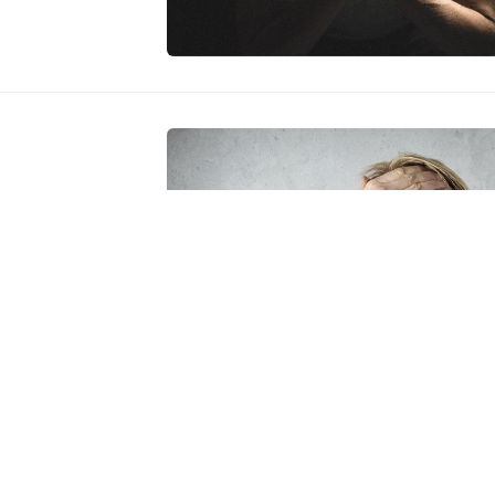
ndrología en Vigo,
versos síntomas y
 un hombre puede
s con el sistema
ausas hormonales,
nto a los
da a su uról...