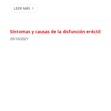
LEER MÁS
Síntomas y causas de la disfunción eréctil
05/10/2021
Fernando Meijide Rico es un especialista en urología y a
por lo que es el candidato perfecto para analizar los di
causas de la disfunción eréctil. Las causas por las que
padecer una disfunción eréctil pueden estar relacionada
vascular, nervioso o endrocrino. También pueden ser c
psicológicas o farmacológicas. Igualmente debe estar ate
síntomas, ya que pueden actuar como alarma para que acu
LEER MÁS