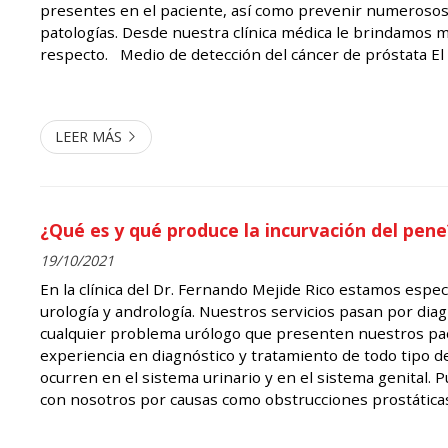
presentes en el paciente, así como prevenir numeroso
patologías. Desde nuestra clínica médica le brindamos m
respecto. Medio de detección del cáncer de próstata El examen de
próstata está pensado como una prueba clave para la det
LEER MÁS
¿Qué es y qué produce la incurvación del pene
19/10/2021
En la clínica del Dr. Fernando Mejide Rico estamos espec
urología y andrología. Nuestros servicios pasan por diag
cualquier problema urólogo que presenten nuestros p
experiencia en diagnóstico y tratamiento de todo tipo d
ocurren en el sistema urinario y en el sistema genital. P
con nosotros por causas como obstrucciones prostáticas
eréctil, microcirugía, problemas de infertilidad o incurva