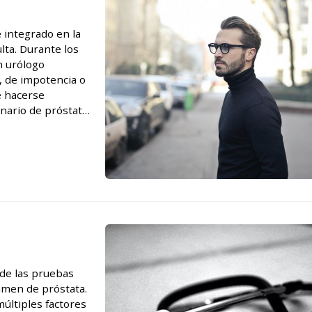
e integrado en la
lta. Durante los
n urólogo
 de impotencia o
e hacerse
nario de próstata.
logía y andrología
 de las pruebas
amen de próstata.
últiples factores