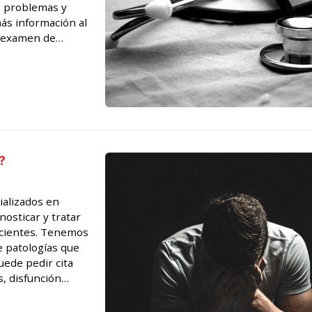
s problemas y
ás información al
ección del cánc...
?
ializados en
nosticar y tratar
acientes. Tenemos
e patologías que
uede pedir cita
, disfunción
ción del pene. Ho...