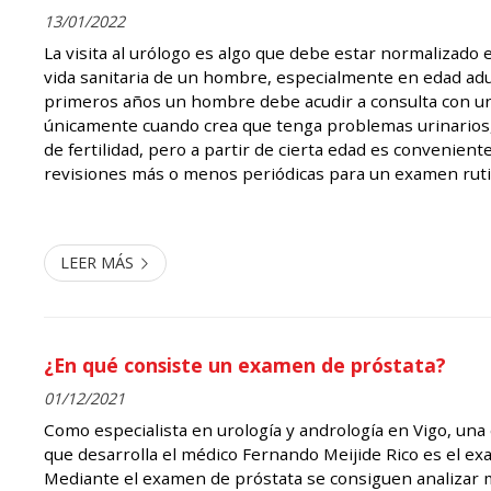
13/01/2022
La visita al urólogo es algo que debe estar normalizado 
vida sanitaria de un hombre, especialmente en edad adu
primeros años un hombre debe acudir a consulta con u
únicamente cuando crea que tenga problemas urinarios,
de fertilidad, pero a partir de cierta edad es convenient
revisiones más o menos periódicas para un examen ruti
En la clínica del Dr. Meijeide somos especialistas en uro
en Vigo...
LEER MÁS
¿En qué consiste un examen de próstata?
01/12/2021
Como especialista en urología y andrología en Vigo, una
que desarrolla el médico Fernando Meijide Rico es el ex
Mediante el examen de próstata se consiguen analizar m