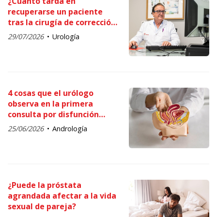
¿Cuánto tarda en
recuperarse un paciente
tras la cirugía de corrección
de curvatura peneana?
29/07/2026
Urología
4 cosas que el urólogo
observa en la primera
consulta por disfunción
eréctil y para qué sirve cada
25/06/2026
Andrología
una
¿Puede la próstata
agrandada afectar a la vida
sexual de pareja?