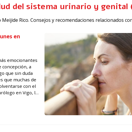
alud del sistema urinario y genita
ado Meijide Rico. Consejos y recomendaciones relacionados con
munes en
 más emocionantes
e concepción, a
lgo que sin duda
 es que muchas de
olventarse con el
rólogo en Vigo, le
d en las ...