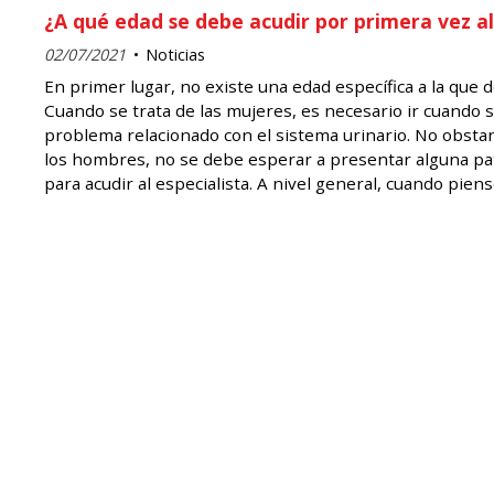
¿A qué edad se debe acudir por primera vez a
02/07/2021
Noticias
En primer lugar, no existe una edad específica a la que d
Cuando se trata de las mujeres, es necesario ir cuando 
problema relacionado con el sistema urinario. No obstan
los hombres, no se debe esperar a presentar alguna pa
para acudir al especialista. A nivel general, cuando pie
presentar algún tipo de problema o molestia al orinar,
de impotencia o fertilidad, es necesario acudir al urólogo
LEER MÁS