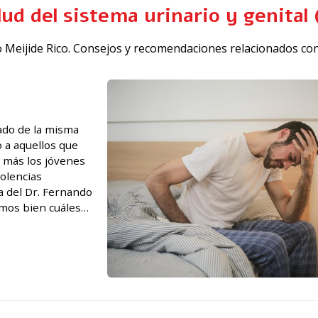
lud del sistema urinario y genital 
ado Meijide Rico. Consejos y recomendaciones relacionados con
ado de la misma
 a aquellos que
 más los jóvenes
dolencias
ca del Dr. Fernando
emos bien cuáles
a próstata. En