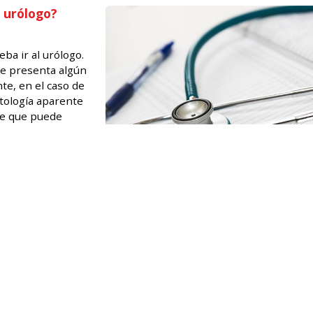
l urólogo?
eba ir al urólogo.
se presenta algún
te, en el caso de
tología aparente
nse que puede
 así como también
. Como...