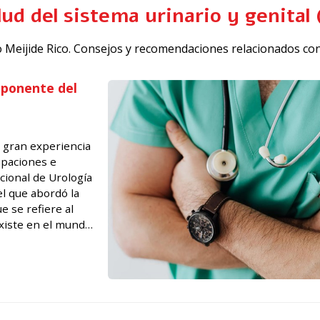
alud del sistema urinario y genita
ado Meijide Rico. Consejos y recomendaciones relacionados con
 ponente del
 gran experiencia
ipaciones e
ional de Urología
el que abordó la
e se refiere al
xiste en el mundo
vos del LXXXIV