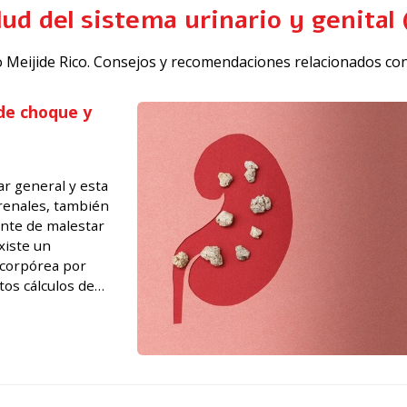
alud del sistema urinario y genita
ado Meijide Rico. Consejos y recomendaciones relacionados con
 de choque y
ar general y esta
 renales, también
ente de malestar
xiste un
racorpórea por
os cálculos de
les de este