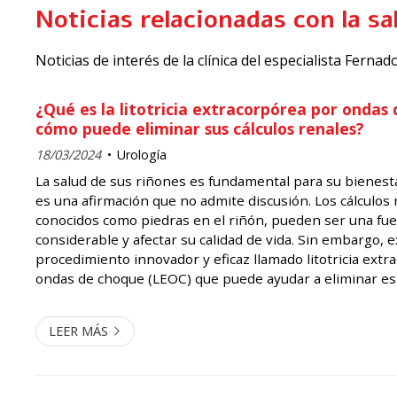
Noticias relacionadas con la s
Noticias de interés de la clínica del especialista Fern
¿Qué es la litotricia extracorpórea por ondas
cómo puede eliminar sus cálculos renales?
18/03/2024
Urología
La salud de sus riñones es fundamental para su bienest
es una afirmación que no admite discusión. Los cálculos
conocidos como piedras en el riñón, pueden ser una fu
considerable y afectar su calidad de vida. Sin embargo, e
procedimiento innovador y eficaz llamado litotricia ext
ondas de choque (LEOC) que puede ayudar a eliminar est
manera no invasiva. Permítame que le cuente más detal
procedimiento a...
LEER MÁS