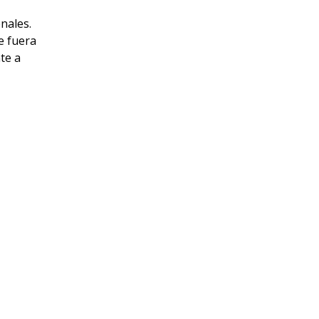
enales.
e fuera
te a
cializado
cisión en
n
 y acelera
realizarse