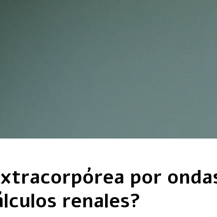
a extracorpórea por ond
lculos renales?