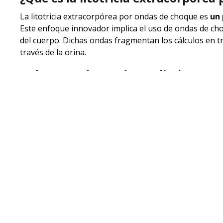
La litotricia extracorpórea por ondas de choque es
un 
Este enfoque innovador implica el uso de ondas de choq
del cuerpo. Dichas ondas fragmentan los cálculos en
través de la orina.
¿Cómo puede ayudar a eliminar sus 
Durante la litotricia extracorpórea por ondas de choq
dirige las ondas de choque hacia el área donde se encu
los cálculos,
sin dañar los tejidos circundantes
. La e
fragmentos más pequeños, facilitando su paso a través 
Ventajas de la litotricia extracorp
No invasiva
: A diferencia de la cirugía, la LEOC no 
el tiempo de recuperación.
Procedimiento rápido:
Por lo general, la sesión d
de manera ambulatoria, permitiéndole retomar sus a