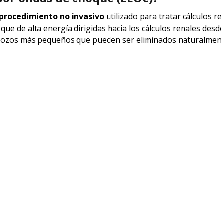
procedimiento no invasivo
utilizado para tratar cálculos r
ue de alta energía dirigidas hacia los cálculos renales desd
 trozos más pequeños que pueden ser eliminados naturalmen
cálculos renales?
ue, el paciente permanece acostado mientras un equipo espe
entran los cálculos renales. Estas ondas se enfocan con pre
nergía liberada por las ondas es la que rompe los cálculos e
del sistema urinario y su eliminación del cuerpo.
órea por ondas de choque:
requiere incisiones, lo que reduce el riesgo de complicaciones
e litotricia dura alrededor de 45 minutos a una hora, y puede 
ctividades diarias en poco tiempo.