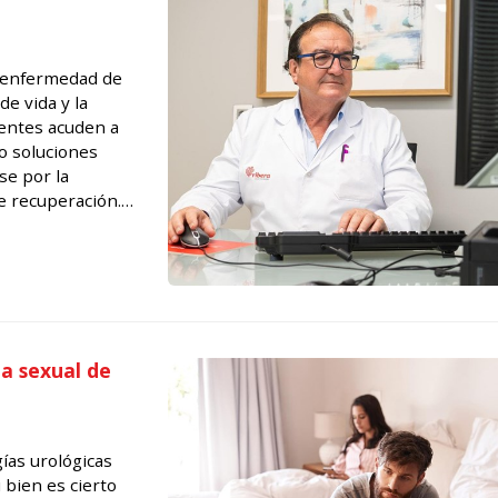
a enfermedad de
de vida y la
ientes acuden a
do soluciones
se por la
e recuperación.
ente después de la
da sexual de
ías urológicas
 bien es cierto