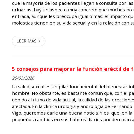
que la mayoría de los pacientes llegan a consulta por la
urinarias, hay un aspecto muy concreto que muchos no
entrada, aunque les preocupa igual o más: el impacto q
molestias tienen en su vida sexual y en la relación con su
también le preocupa, desde la clínica de urología de Fer
en Vigo, ...
LEER MÁS
5 consejos para mejorar la función eréctil de
20/03/2026
La salud sexual es un pilar fundamental del bienestar in
hombre. No obstante, es bastante común que, con el pa
debido al ritmo de vida actual, la calidad de las ereccio
afectada. En la clínica urología y andrología de Fernando 
Vigo, queremos darle una buena noticia. Y es que, en la
pequeños cambios en sus hábitos diarios pueden marcar
significativa antes de recurrir a intervenciones farmacoló