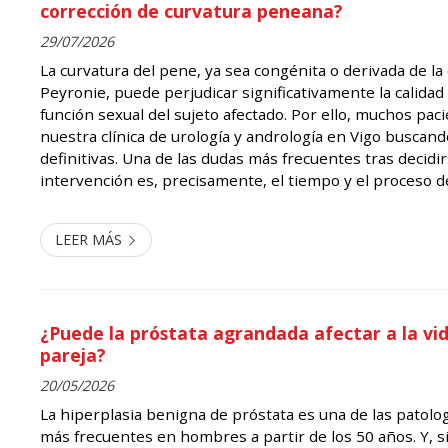
corrección de curvatura peneana?
29/07/2026
La curvatura del pene, ya sea congénita o derivada de l
Peyronie, puede perjudicar significativamente la calidad 
función sexual del sujeto afectado. Por ello, muchos pac
nuestra clínica de urología y andrología en Vigo buscan
definitivas. Una de las dudas más frecuentes tras decidir
intervención es, precisamente, el tiempo y el proceso d
Las primeras 48 horas tras la intervención Inmediatam
cirugí...
LEER MÁS
¿Puede la próstata agrandada afectar a la vi
pareja?
20/05/2026
La hiperplasia benigna de próstata es una de las patolog
más frecuentes en hombres a partir de los 50 años. Y, si