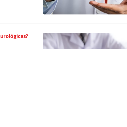
urológicas?
en Vigo, sabemos
ica es fundamental
mo para mujeres.
a se deben llevar a
clararemos esta
s de su bienestar.
 la edad ...