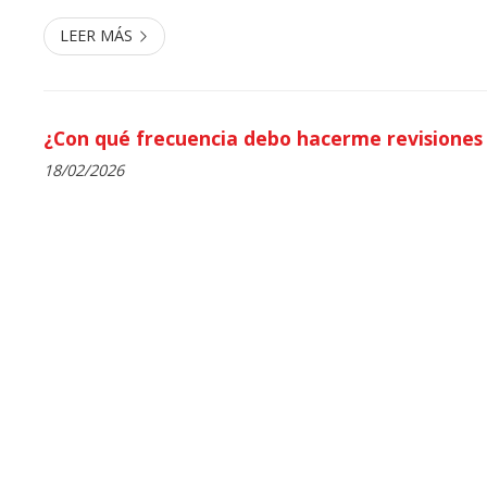
LEER MÁS
¿Con qué frecuencia debo hacerme revisiones 
18/02/2026
En la clínica de urología del Dr. Fernando Meijide Rico, 
de primera mano que gozar de una óptima salud urológ
para una buena calidad de vida, tanto para hombres co
Si tiene dudas sobre la duda cuándo y con qué frecuenci
cabo chequeos preventivos, en este nuevo artículo le a
cuestión. Siga leyendo esta breve guía y tome las rienda
¿A qué edad debe empezar a chequearse? Para el hombre,
LEER MÁS