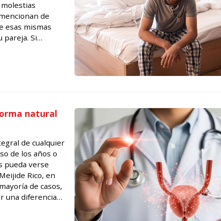
s molestias
 mencionan de
ue esas mismas
 pareja. Si
nando Meijide Rico
 forma natural
tegral de cualquier
so de los años o
nes pueda verse
Meijide Rico, en
 mayoría de casos,
 una diferencia
gica...