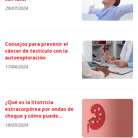
29/07/2024
Consejos para prevenir el
cáncer de testículo con la
autoexploración
17/04/2024
¿Qué es la litotricia
extracorpórea por ondas de
choque y cómo puede
eliminar sus cálculos
18/03/2024
renales?