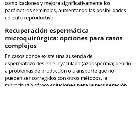
complicaciones y mejora significativamente los
parámetros seminales, aumentando las posibilidades
de éxito reproductivo.
Recuperación espermática
microquirúrgica: opciones para casos
complejos
En casos donde existe una ausencia de
espermatozoides en el eyaculado (azoospermia) debido
a problemas de producción o transporte que no
pueden ser corregidos con otros métodos, la
microcirugía ofrece
soluciones para la recuperación
espermática
. Procedimientos como la micro-TESE
(extracción microquirúrgica de espermatozoides
testiculares) facilitan la obtención de espermatozoides
directamente del testículo con la mínima invasión, bajo
visualización microscópica.
Consulte con nuestro urólogo en Vigo