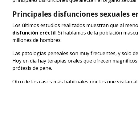
Principales disfunciones sexuales 
Los últimos estudios realizados muestran que al men
disfunción eréctil
. Si hablamos de la población mascul
millones de hombres.
Las patologías peneales son muy frecuentes, y solo 
Hoy en día hay terapias orales que ofrecen magníficos 
prótesis de pene.
Otro de los casos más habituales por los que visitan a
oncológicos que, para realizar una cirugía como por e
eréctil.
Pornografía
En una de las ponencias también se abordó los
proble
años se ha podido observar un importante aumento de
debido a que
algunos hombres distorsionan la reali