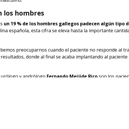
en los hombres
os
un 19 % de los hombres gallegos padecen algún tipo 
ina española, esta cifra se eleva hasta la importante cantid
debemos preocuparnos cuando el paciente no responde al tr
resultados, donde al final se acaba implantando al paciente
l urólogo y andrólogo
Fernando Meijide Rico
son los pacie
jemplo en un cáncer de próstata, salen del quirófano con di
mas relacionados con el consumo de pornografía
. Los ú
 la demanda de alargamiento de pene en las consultas. Est
dad del tamaño estándar del pene por influencia del po