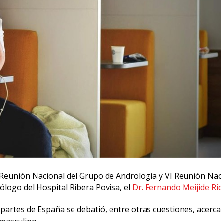
V Reunión Nacional del Grupo de Andrología y VI Reunión Nac
rólogo del Hospital Ribera Povisa, el
Dr. Fernando Meijide Ri
partes de España se debatió, entre otras cuestiones, acerca
 masculino.