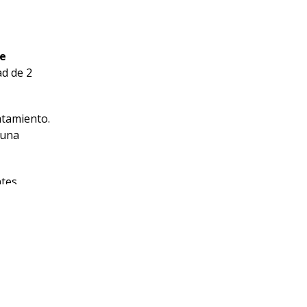
de
ad de 2
atamiento.
 una
ntes
sfunción
ltimos
o es
rno
, donde