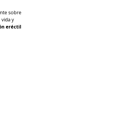
ante sobre
 vida y
ón eréctil
entas como
sfunción y
e permiten
 el
neral y
sa con
 que nos