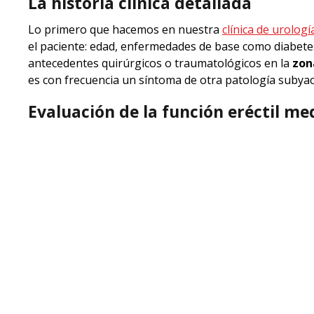
La historia clínica detallada
Lo primero que hacemos en nuestra
clínica de urolog
el paciente: edad, enfermedades de base como diabetes,
antecedentes quirúrgicos o traumatológicos en la
zon
es con frecuencia un síntoma de otra patología subya
Evaluación de la función eréctil me
En la
consulta del Dr. Fernando Meijide Rico
, como
e
los cuestionarios clínicos estandarizados (
Índice Inter
distinguir entre sus distintas formas. Estos cuestiona
comparar la situación del paciente con parámetros obje
tratamiento.
Fase de exploración física
La exploración física en una
primera consulta por dis
una
exploración genital
que permite detectar altera
fibrosis del tejido eréctil y puede ser causa directa de
aporta información sobre el componente neurológico 