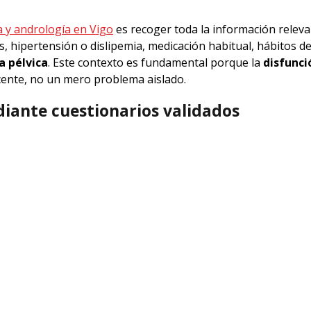
ía y andrología en Vigo
es recoger toda la información relev
 hipertensión o dislipemia, medicación habitual, hábitos de
a pélvica
. Este contexto es fundamental porque la
disfunci
cente, no un mero problema aislado.
diante cuestionarios validados
specialistas en urología en Vigo
, podemos utilizar herrami
nacional de Función Eréctil
) para cuantificar el grado de di
rios son parte indispensable del proceso diagnóstico, ya qu
tivos, establecer una línea de base y medir la evolución tras
función eréctil
incluye la valoración del estado vascular ge
ciones anatómicas como la enfermedad de Peyronie, que cur
 disfunción. También evaluamos la sensibilidad de la zona, lo
del problema.